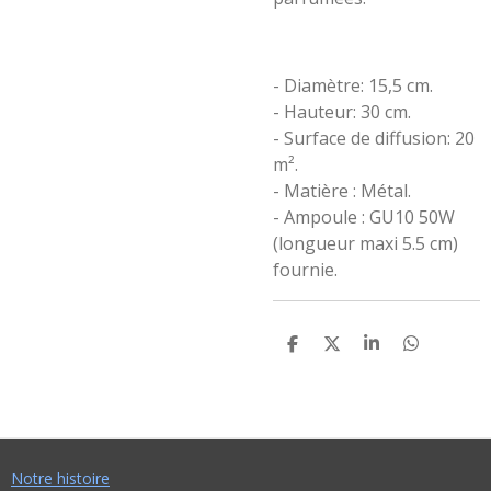
- Diamètre: 15,5 cm.
- Hauteur: 30 cm.
- Surface de diffusion: 20
m².
- Matière : Métal.
- Ampoule : GU10 50W
(longueur maxi 5.5 cm)
fournie.
P
P
P
P
A
A
A
A
R
R
R
R
T
T
T
T
A
A
A
A
G
G
G
G
E
E
E
E
R
R
R
R
Notre histoire