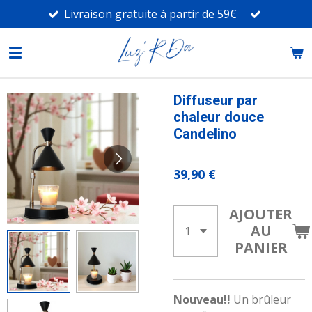
Livraison gratuite à partir de 59€
Passer
au
contenu
principal
Diffuseur par
chaleur douce
Candelino
39,90 €
AJOUTER
AU
PANIER
Nouveau!!
Un brûleur