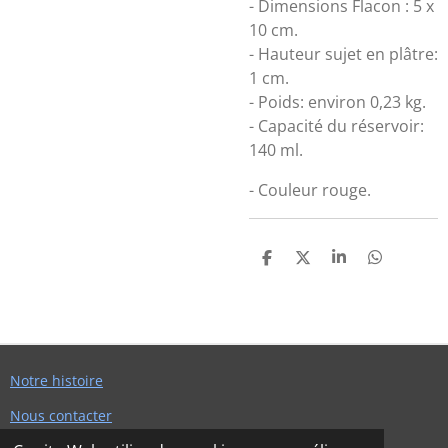
- Dimensions Flacon : 5 x
10 cm.
- Hauteur sujet en plâtre:
1 cm.
- Poids: environ 0,23 kg.
- Capacité du réservoir:
140 ml.
- Couleur rouge.
P
P
P
P
A
A
A
A
R
R
R
R
T
T
T
T
A
A
A
A
G
G
G
G
E
E
E
E
R
R
R
R
Notre histoire
Nous contacter