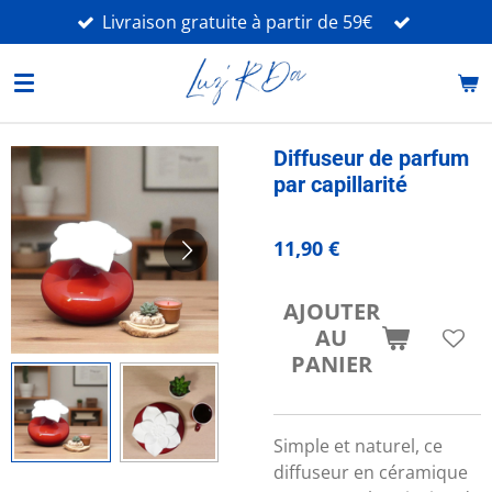
Livraison gratuite à partir de 59€
Passer
au
contenu
principal
Diffuseur de parfum
par capillarité
11,90 €
AJOUTER
AU
PANIER
Simple et naturel, ce
diffuseur en céramique