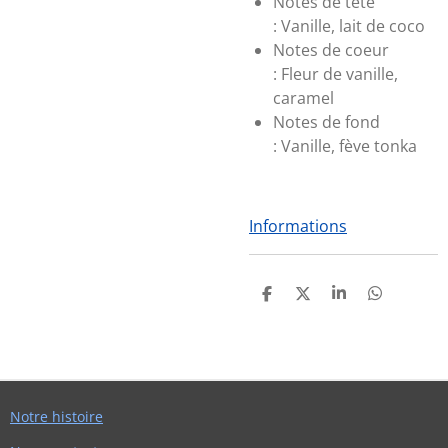
Notes de tête
:
Vanille, lait de coco
Notes de coeur
:
Fleur de vanille,
caramel
Notes de fond
:
Vanille, fève tonka
Informations
P
P
P
P
A
A
A
A
R
R
R
R
T
T
T
T
A
A
A
A
G
G
G
G
E
E
E
E
R
R
R
R
Notre histoire