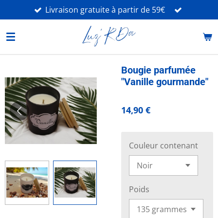
Livraison gratuite à partir de 59€
Passer
au
contenu
principal
Bougie parfumée
"Vanille gourmande"
14,90 €
Couleur contenant
Poids