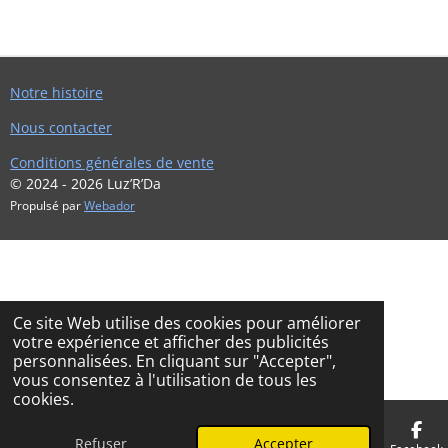
R
R
R
R
T
T
T
T
A
A
A
A
G
G
G
G
E
E
E
E
R
R
R
R
Notre histoire
Nous contacter
Conditions générales de vente
© 2024 - 2026 Luz’R’Da
Propulsé par
Webador
Ce site Web utilise des cookies pour améliorer
votre expérience et afficher des publicités
personnalisées. En cliquant sur "Accepter",
vous consentez à l'utilisation de tous les
cookies.
Refuser
Accepter