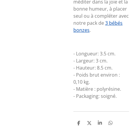
méditer dans la joie et la
bonne humeur, à placer
seul ou à compléter avec
notre pack de
3 bébés
bonzes
.
- Longueur: 3.5 cm.
- Largeur: 3 cm.
- Hauteur: 8.5 cm.
- Poids brut environ :
0,10 kg.
- Matière : polyrésine.
- Packaging: soigné.
P
P
P
P
A
A
A
A