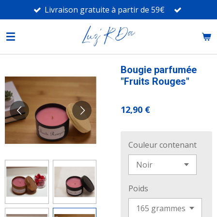
Livraison gratuite à partir de 59€
Passer
au
contenu
principal
Bougie parfumée
"Fruits Rouges"
12,90 €
Couleur contenant
Poids