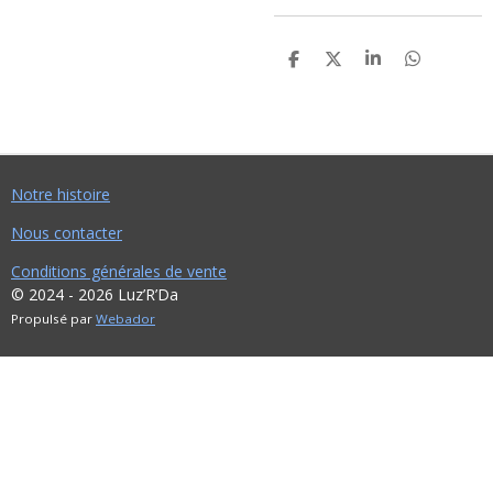
P
P
P
P
A
A
A
A
R
R
R
R
T
T
T
T
A
A
A
A
G
G
G
G
E
E
E
E
R
R
R
R
Notre histoire
Nous contacter
Conditions générales de vente
© 2024 - 2026 Luz’R’Da
Propulsé par
Webador