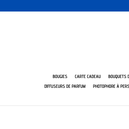
Passer
au
contenu
principal
BOUGIES
CARTE CADEAU
BOUQUETS 
DIFFUSEURS DE PARFUM
PHOTOPHORE À PER