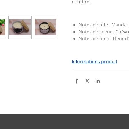
nombre.
Notes de tête :
Mandari
Notes de coeur :
Chèvre
Notes de fond :
Fleur d
Informations produit
P
P
P
A
A
A
R
R
R
T
T
T
A
A
A
G
G
G
E
E
E
R
R
R