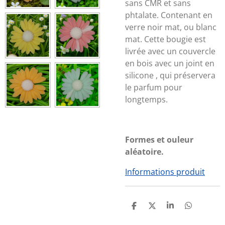
sans CMR et sans
phtalate. Contenant en
verre noir mat, ou blanc
mat. Cette bougie est
livrée avec un couvercle
en bois avec un joint en
silicone , qui préservera
le parfum pour
longtemps.
Formes et ouleur
aléatoire.
Informations produit
P
P
P
P
A
A
A
A
R
R
R
R