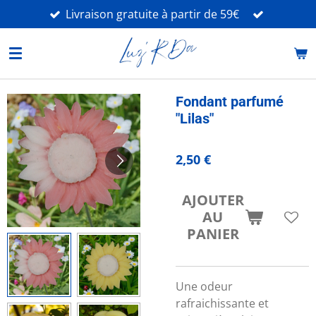
Livraison gratuite à partir de 59€
Passer
au
contenu
principal
Fondant parfumé
"Lilas"
2,50 €
AJOUTER
AU
PANIER
Une odeur
rafraichissante et