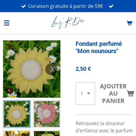
Livraison gratuite à partir de 59€
Passer
au
contenu
principal
Fondant parfumé
"Mon nounours"
2,50 €
AJOUTER
AU
PANIER
Retrouvez la douceur
d’enfance avec le parfum