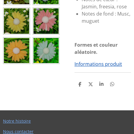
Jasmin, freesia, rose
Notes de fond :
Musc,
muguet
Formes et couleur
aléatoire.
Informations produit
P
P
P
P
A
A
A
A
R
R
R
R
T
T
T
T
A
A
A
A
G
G
G
G
E
E
E
E
R
R
R
R
Notre histoire
Nous contacter