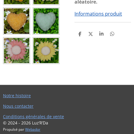
aléatoire.
Informations produit
P
P
P
P
A
A
A
A
R
R
R
R
T
T
T
T
A
A
A
A
G
G
G
G
E
E
E
E
R
R
R
R
Notre histoire
Nous contacter
Conditions générales de vente
© 2024 - 2026 Luz’R’Da
Propulsé par
Webador