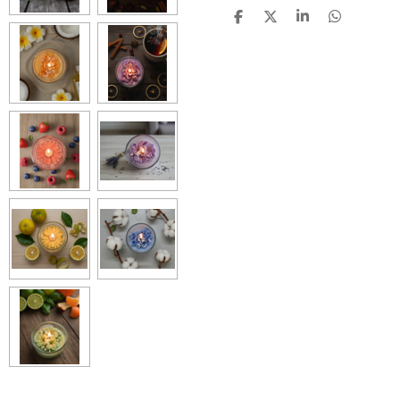
P
P
P
P
A
A
A
A
R
R
R
R
T
T
T
T
A
A
A
A
G
G
G
G
E
E
E
E
R
R
R
R