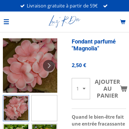
Livraison gratuite à partir de 59€
Passer
au
contenu
principal
Fondant parfumé
"Magnolia"
2,50 €
AJOUTER
AU
PANIER
Quand le bien-être fait
une entrée fracassante