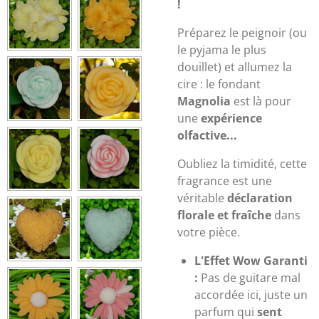
!
Préparez le peignoir (ou
le pyjama le plus
douillet) et allumez la
cire : le fondant
Magnolia
est là pour
une
expérience
olfactive...
Oubliez la timidité, cette
fragrance est une
véritable
déclaration
florale et fraîche
dans
votre pièce.
L'Effet Wow Garanti
:
Pas de guitare mal
accordée ici, juste un
parfum qui
sent