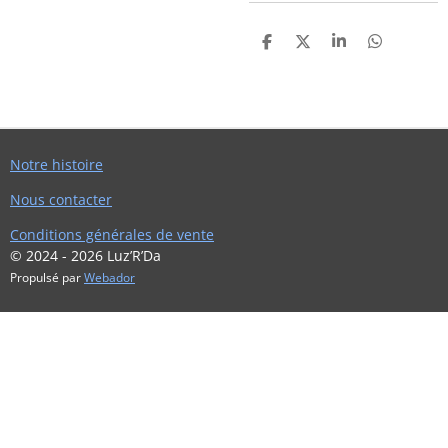
P
P
P
P
A
A
A
A
R
R
R
R
T
T
T
T
A
A
A
A
G
G
G
G
E
E
E
E
R
R
R
R
Notre histoire
Nous contacter
Conditions générales de vente
© 2024 - 2026 Luz’R’Da
Propulsé par
Webador