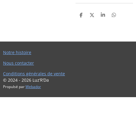
P
P
P
P
A
A
A
A
R
R
R
R
T
T
T
T
A
A
A
A
G
G
G
G
E
E
E
E
R
R
R
R
Notre histoire
Nous contacter
Conditions générales de vente
© 2024 - 2026 Luz’R’Da
Propulsé par
Webador