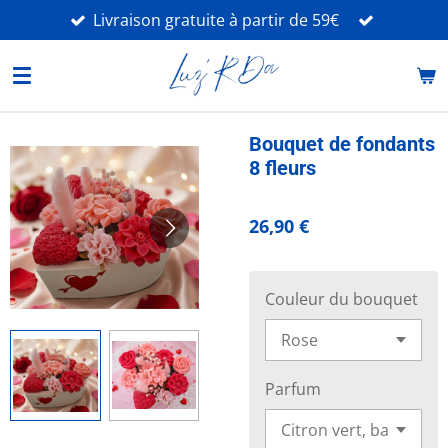
Livraison gratuite à partir de 59€
Passer
au
contenu
principal
Bouquet de fondants
8 fleurs
26,90 €
Couleur du bouquet
Parfum