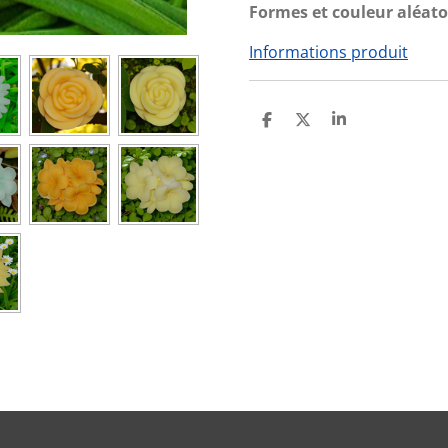
Formes et couleur aléato
Informations produit
P
P
P
A
A
A
R
R
R
T
T
T
A
A
A
G
G
G
E
E
E
R
R
R