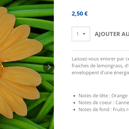
2,50 €
AJOUTER AU
Laissez-vous enivrer par c
fraiches de lemongrass,
d’
enveloppent d'une énergie 
Notes de tête :
Orange
Notes de coeur : Cannel
Notes de fond :
Fruits r