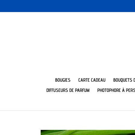
Passer
au
contenu
principal
BOUGIES
CARTE CADEAU
BOUQUETS 
DIFFUSEURS DE PARFUM
PHOTOPHORE À PER