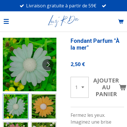
Livraison gratuite à partir de 59€
Passer
au
contenu
principal
Fondant Parfum "À
la mer"
2,50 €
AJOUTER
AU
PANIER
Fermez les yeux.
Imaginez une brise