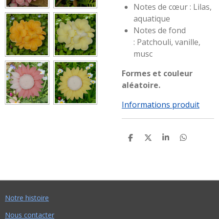
Notes de cœur :
Lilas,
aquatique
Notes de fond
:
Patchouli, vanille,
musc
Formes et couleur
aléatoire.
Informations produit
P
P
P
P
A
A
A
A
R
R
R
R
T
T
T
T
A
A
A
A
G
G
G
G
E
E
E
E
R
R
R
R
Notre histoire
Nous contacter