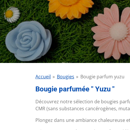
Accueil
»
Bougies
»
Bougie parfum yuzu
Bougie parfumée " Yuzu "
Découvrez notre sélection de bougies parfu
CMR (sans substances cancérogènes, mutag
Plongez dans une ambiance chaleureuse et 