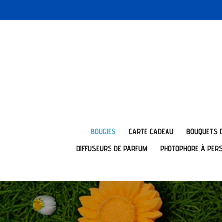
Passer
au
contenu
principal
BOUGIES
CARTE CADEAU
BOUQUETS 
DIFFUSEURS DE PARFUM
PHOTOPHORE À PER