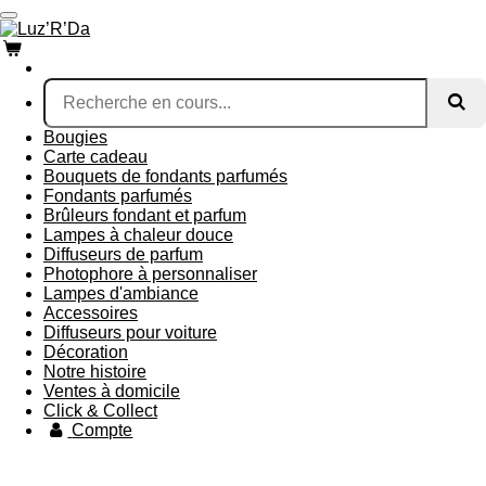
Passer
au
contenu
principal
Bougies
Carte cadeau
Bouquets de fondants parfumés
Fondants parfumés
Brûleurs fondant et parfum
Lampes à chaleur douce
Diffuseurs de parfum
Photophore à personnaliser
Lampes d'ambiance
Accessoires
Diffuseurs pour voiture
Décoration
Notre histoire
Ventes à domicile
Click & Collect
Compte