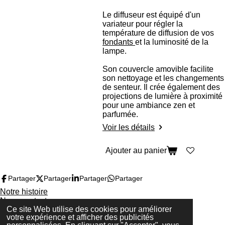
Le diffuseur est équipé d'un
variateur pour régler la
température de diffusion de vos
fondants
et la luminosité de la
lampe.
Son couvercle amovible facilite
son nettoyage et les changements
de senteur. Il crée également des
projections de lumière à proximité
pour une ambiance zen et
parfumée.
Voir les détails
Ajouter au panier
Partager
Partager
Partager
Partager
Notre histoire
Nous contacter
Ce site Web utilise des cookies pour améliorer
Conditions générales de vente
votre expérience et afficher des publicités
© 2024 - 2026 Luz’R’Da