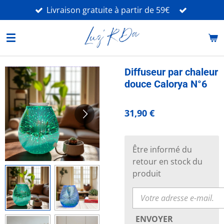
Livraison gratuite à partir de 59€
Passer
au
contenu
principal
Diffuseur par chaleur
douce Calorya N°6
31,90 €
Être informé du
retour en stock du
produit
ENVOYER