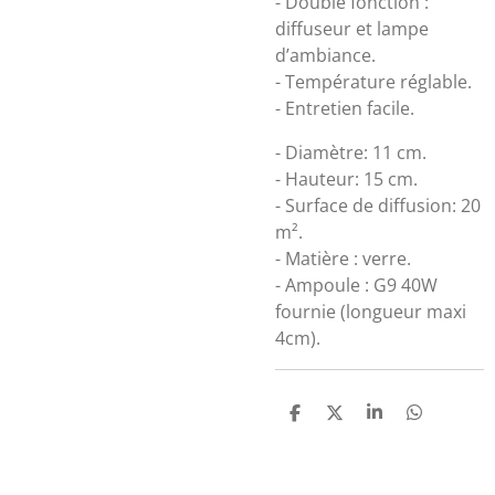
- Double fonction :
diffuseur et lampe
d’ambiance.
- Température réglable.
- Entretien facile.
- Diamètre: 11 cm.
- Hauteur: 15 cm.
- Surface de diffusion: 20
m².
- Matière : verre.
- Ampoule : G9 40W
fournie (longueur maxi
4cm).
P
P
P
P
A
A
A
A
R
R
R
R
T
T
T
T
A
A
A
A