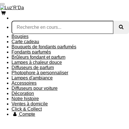
Passer
au
contenu
principal
Bougies
Carte cadeau
Bouquets de fondants parfumés
Fondants parfumés
Brûleurs fondant et parfum
Lampes à chaleur douce
Diffuseurs de parfum
Photophore à personnaliser
Lampes d'ambiance
Accessoires
Diffuseurs pour voiture
Décoration
Notre histoire
Ventes à domicile
Click & Collect
Compte