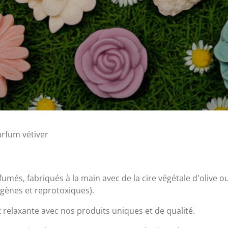
rfum vétiver
umés, fabriqués à la main avec de la cire végétale d'olive 
ènes et reprotoxiques).
relaxante avec nos produits uniques et de qualité.