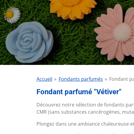
Accueil
»
Fondants parfumés
»
Fondant pa
Fondant parfumé "Vétiver"
Découvrez notre sélection de fondants parf
CMR (sans substances cancérogènes, mutag
Plongez dans une ambiance chaleureuse et 