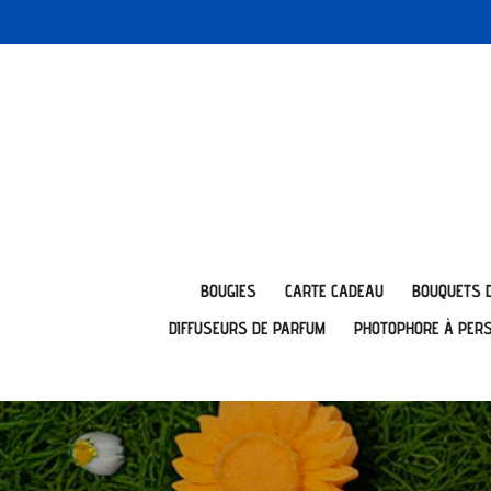
Passer
au
contenu
principal
BOUGIES
CARTE CADEAU
BOUQUETS 
DIFFUSEURS DE PARFUM
PHOTOPHORE À PER