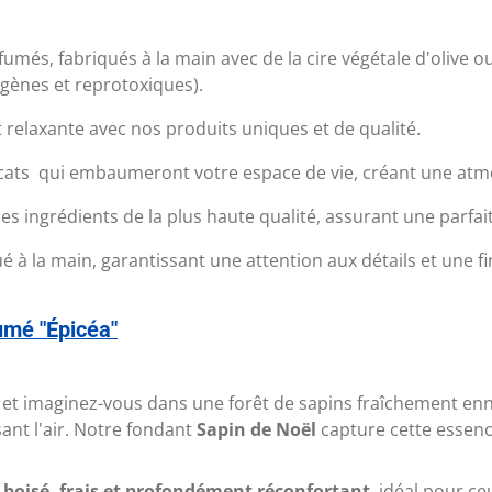
umés, fabriqués à la main avec de la cire végétale d'olive 
ènes et reprotoxiques).
relaxante avec nos produits uniques et de qualité.
icats qui embaumeront votre espace de vie, créant une atmo
 ingrédients de la plus haute qualité, assurant une parfai
à la main, garantissant une attention aux détails et une fi
umé "Épicéa"
et imaginez-vous dans une forêt de sapins fraîchement ennei
ant l'air. Notre fondant
Sapin de Noël
capture cette essence
m
boisé, frais et profondément réconfortant
, idéal pour ce