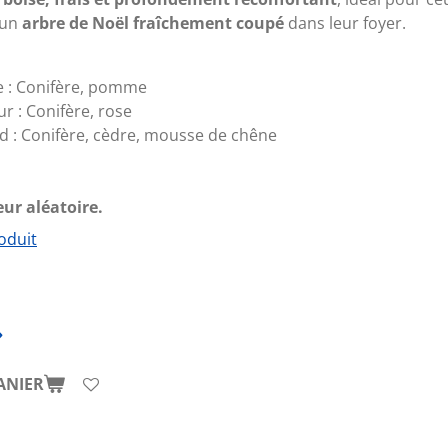
'un
arbre de Noël fraîchement coupé
dans leur foyer.
 :
Conifère, pomme
r : Conifère, rose
d :
Conifère, cèdre, mousse de chêne
ur aléatoire.
oduit
ANIER