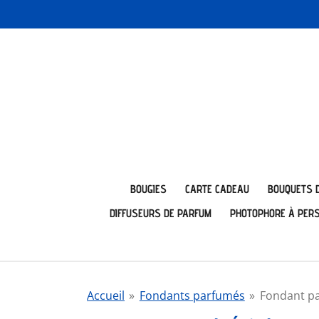
Passer
au
contenu
principal
BOUGIES
CARTE CADEAU
BOUQUETS 
DIFFUSEURS DE PARFUM
PHOTOPHORE À PER
Accueil
»
Fondants parfumés
»
Fondant p