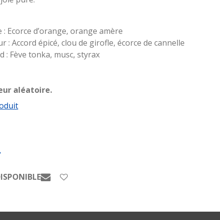
 :
Ecorce d’orange, orange amère
 : Accord épicé, clou de girofle, écorce de cannelle
d :
Fève tonka, musc, styrax
eur aléatoire.
oduit
DISPONIBLE