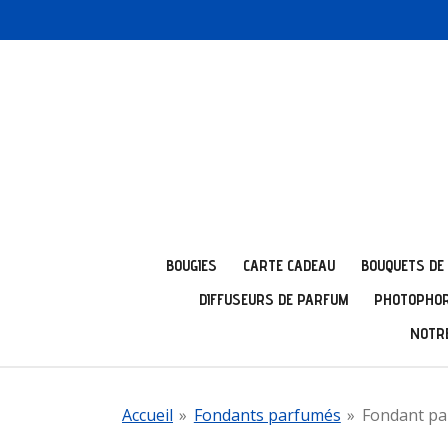
Passer
au
contenu
principal
BOUGIES
CARTE CADEAU
BOUQUETS DE
DIFFUSEURS DE PARFUM
PHOTOPHOR
NOTRE
Accueil
»
Fondants parfumés
»
Fondant pa