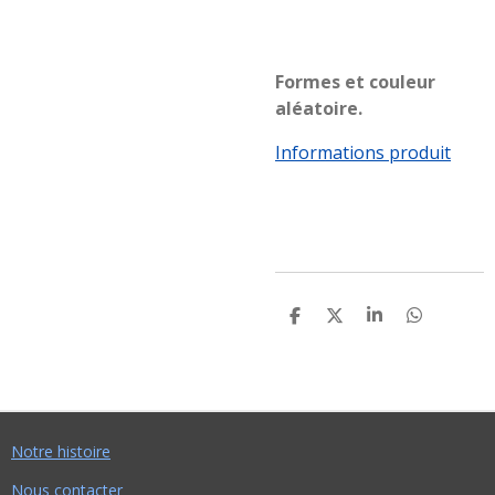
Formes et couleur
aléatoire.
Informations produit
P
P
P
P
A
A
A
A
R
R
R
R
T
T
T
T
A
A
A
A
G
G
G
G
E
E
E
E
R
R
R
R
Notre histoire
Nous contacter