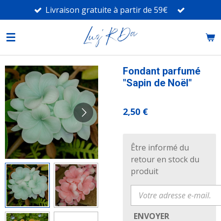
Livraison gratuite à partir de 59€
Passer
au
contenu
principal
Fondant parfumé
"Sapin de Noël"
2,50 €
Être informé du
retour en stock du
produit
ENVOYER